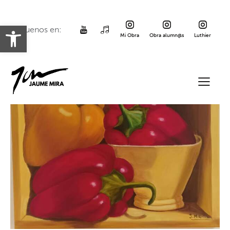
Abrir barra de herramientas
Siguenos en:
Mi Obra
Obra alumn@s
Luthier