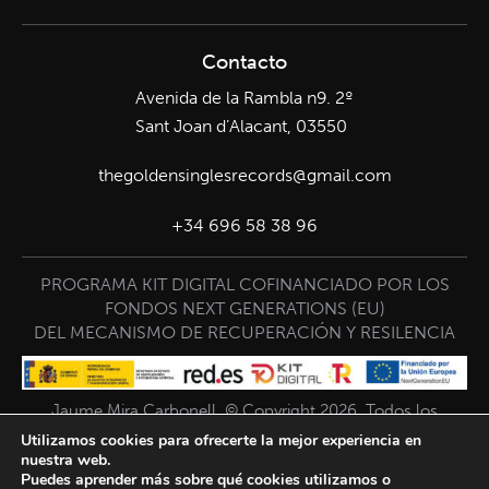
Contacto
Avenida de la Rambla n9. 2º
Sant Joan d’Alacant, 03550
thegoldensinglesrecords@gmail.com
+34 696 58 38 96
PROGRAMA KIT DIGITAL COFINANCIADO POR LOS
FONDOS NEXT GENERATIONS (EU)
DEL MECANISMO DE RECUPERACIÓN Y RESILENCIA
Jaume Mira Carbonell. © Copyright 2026. Todos los
derechos reservados.
Utilizamos cookies para ofrecerte la mejor experiencia en
nuestra web.
Puedes aprender más sobre qué cookies utilizamos o