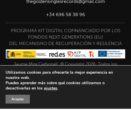
thegoldensinglesrecords@gmail.com
+34 696 58 38 96
PROGRAMA KIT DIGITAL COFINANCIADO POR LOS
FONDOS NEXT GENERATIONS (EU)
DEL MECANISMO DE RECUPERACIÓN Y RESILENCIA
Jaume Mira Carbonell. © Copyright 2026. Todos los
derechos reservados.
Utilizamos cookies para ofrecerte la mejor experiencia en
nuestra web.
Puedes aprender más sobre qué cookies utilizamos o
desactivarlas en los
ajustes
.
Aceptar