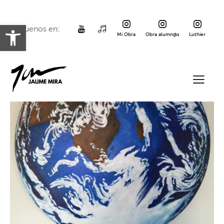
Abrir barra de herramientas
Siguenos en:
Mi Obra
Obra alumn@s
Luthier